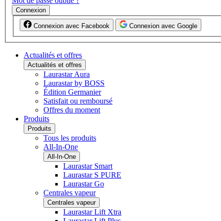
Mot de passe oublié ?
Connexion
Connexion avec Facebook
Connexion avec Google
Actualités et offres
Actualités et offres
Laurastar Aura
Laurastar by BOSS
Édition Germanier
Satisfait ou remboursé
Offres du moment
Produits
Produits
Tous les produits
All-In-One
All-In-One
Laurastar Smart
Laurastar S PURE
Laurastar Go
Centrales vapeur
Centrales vapeur
Laurastar Lift Xtra
Laurastar Lift Plus