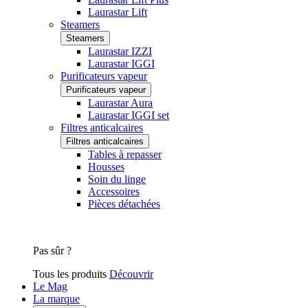
Laurastar Lift
Steamers
Steamers
Laurastar IZZI
Laurastar IGGI
Purificateurs vapeur
Purificateurs vapeur
Laurastar Aura
Laurastar IGGI set
Filtres anticalcaires
Filtres anticalcaires
Tables à repasser
Housses
Soin du linge
Accessoires
Pièces détachées
Pas sûr ?
Tous les produits
Découvrir
Le Mag
La marque