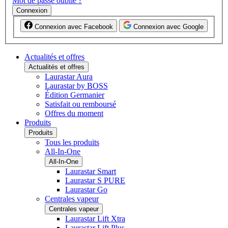
Mot de passe oublié ?
Connexion
Connexion avec Facebook
Connexion avec Google
Actualités et offres
Actualités et offres
Laurastar Aura
Laurastar by BOSS
Édition Germanier
Satisfait ou remboursé
Offres du moment
Produits
Produits
Tous les produits
All-In-One
All-In-One
Laurastar Smart
Laurastar S PURE
Laurastar Go
Centrales vapeur
Centrales vapeur
Laurastar Lift Xtra
Laurastar Lift Plus