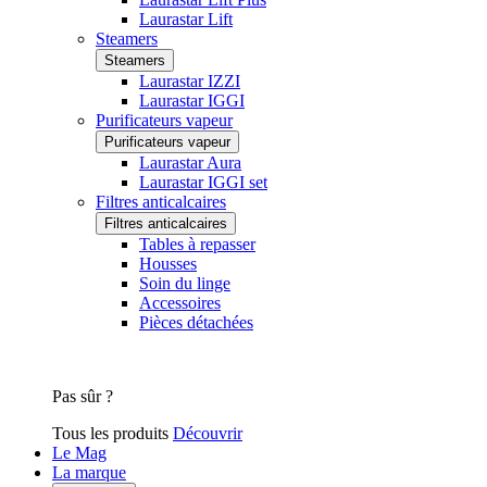
Laurastar Lift
Steamers
Steamers
Laurastar IZZI
Laurastar IGGI
Purificateurs vapeur
Purificateurs vapeur
Laurastar Aura
Laurastar IGGI set
Filtres anticalcaires
Filtres anticalcaires
Tables à repasser
Housses
Soin du linge
Accessoires
Pièces détachées
Pas sûr ?
Tous les produits
Découvrir
Le Mag
La marque