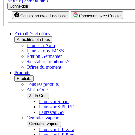
Mot de passe oublié ?
Connexion
Connexion avec Facebook
Connexion avec Google
Actualités et offres
Actualités et offres
Laurastar Aura
Laurastar by BOSS
Édition Germanier
Satisfait ou remboursé
Offres du moment
Produits
Produits
Tous les produits
All-In-One
All-In-One
Laurastar Smart
Laurastar S PURE
Laurastar Go
Centrales vapeur
Centrales vapeur
Laurastar Lift Xtra
Laurastar Lift Plus