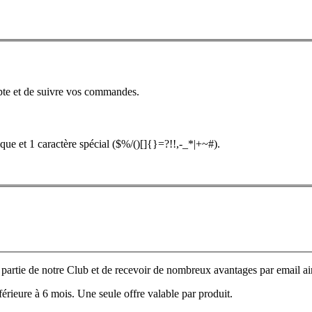
pte et de suivre vos commandes.
que et 1 caractère spécial ($%/()[]{}=?!!,-_*|+~#).
e partie de notre Club et de recevoir de nombreux avantages par email ain
nférieure à 6 mois. Une seule offre valable par produit.