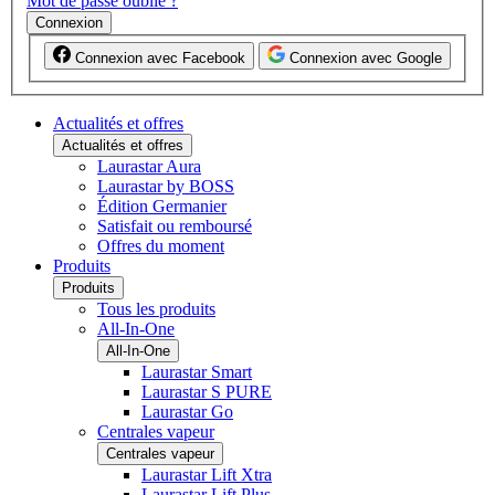
Mot de passe oublié ?
Connexion
Connexion avec Facebook
Connexion avec Google
Actualités et offres
Actualités et offres
Laurastar Aura
Laurastar by BOSS
Édition Germanier
Satisfait ou remboursé
Offres du moment
Produits
Produits
Tous les produits
All-In-One
All-In-One
Laurastar Smart
Laurastar S PURE
Laurastar Go
Centrales vapeur
Centrales vapeur
Laurastar Lift Xtra
Laurastar Lift Plus