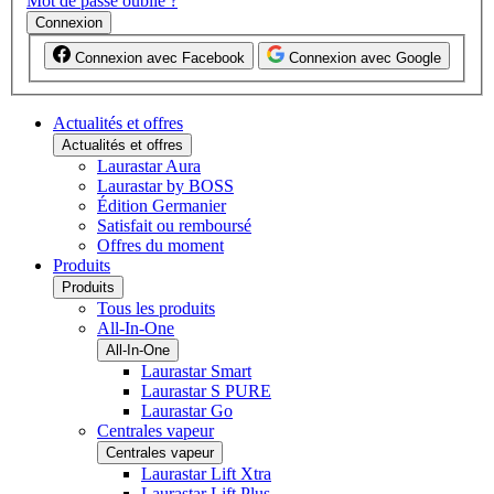
Mot de passe oublié ?
Connexion
Connexion avec Facebook
Connexion avec Google
Actualités et offres
Actualités et offres
Laurastar Aura
Laurastar by BOSS
Édition Germanier
Satisfait ou remboursé
Offres du moment
Produits
Produits
Tous les produits
All-In-One
All-In-One
Laurastar Smart
Laurastar S PURE
Laurastar Go
Centrales vapeur
Centrales vapeur
Laurastar Lift Xtra
Laurastar Lift Plus