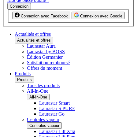
Mot de passe oublié ?
Connexion
Connexion avec Facebook
Connexion avec Google
Actualités et offres
Actualités et offres
Laurastar Aura
Laurastar by BOSS
Édition Germanier
Satisfait ou remboursé
Offres du moment
Produits
Produits
Tous les produits
All-In-One
All-In-One
Laurastar Smart
Laurastar S PURE
Laurastar Go
Centrales vapeur
Centrales vapeur
Laurastar Lift Xtra
Laurastar Lift Plus