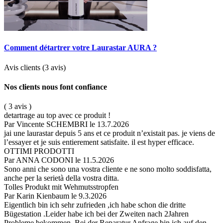
Comment détartrer votre Laurastar AURA ?
Avis clients
(3 avis)
Nos clients nous font confiance
( 3 avis )
detartrage au top avec ce produit !
Par Vincente SCHEMBRI
le 13.7.2026
jai une laurastar depuis 5 ans et ce produit n’existait pas. je viens de
l’essayer et je suis entierement satisfaite. il est hyper efficace.
OTTIMI PRODOTTI
Par ANNA CODONI
le 11.5.2026
Sono anni che sono una vostra cliente e ne sono molto soddisfatta,
anche per la serietà della vostra ditta.
Tolles Produkt mit Wehmutsstropfen
Par Karin Kienbaum
le 9.3.2026
Eigentlich bin ich sehr zufrieden ,ich habe schon die dritte
Bügestation .Leider habe ich bei der Zweiten nach 2Jahren
Probleme bekommen .Bei der Reparatur Anfrage bin ich auf den