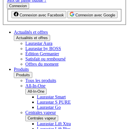
Mot de passe oublié ?
Connexion
Connexion avec Facebook
Connexion avec Google
Actualités et offres
Actualités et offres
Laurastar Aura
Laurastar by BOSS
Édition Germanier
Satisfait ou remboursé
Offres du moment
Produits
Produits
Tous les produits
All-In-One
All-In-One
Laurastar Smart
Laurastar S PURE
Laurastar Go
Centrales vapeur
Centrales vapeur
Laurastar Lift Xtra
Laurastar Lift Plus