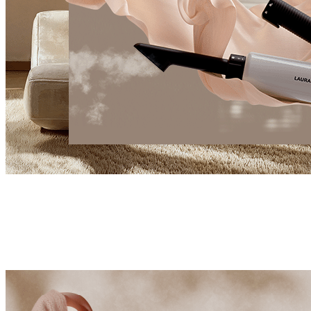
#Révolution
Sublimez votre bien-être à la maison
Le purificateur vapeur ultime est là. Grâce à ses
technologies suisses brevetées, Laurastar AURA purifie et
nettoie votre maison naturellement. Aucun produit
chimique, juste des résultats exceptionnels.
Découvrez Laurastar AURA