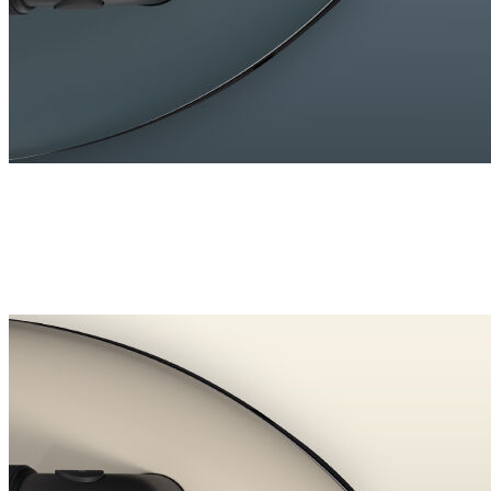
#NEWCOLOUR
Nouveau Midnight Blue
Une teinte profonde et mate qui apporte du caractère et du
contraste à votre intérieur. Raffiné et intense, ce nouveau
Laurastar Lift Xtra apporte une touche audacieuse à
l’entretien de vos vêtements au quotidien.
Adoptez-le