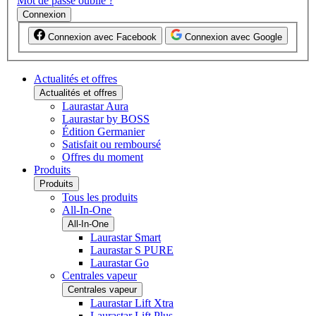
Mot de passe oublié ?
Connexion
Connexion avec Facebook
Connexion avec Google
Actualités et offres
Actualités et offres
Laurastar Aura
Laurastar by BOSS
Édition Germanier
Satisfait ou remboursé
Offres du moment
Produits
Produits
Tous les produits
All-In-One
All-In-One
Laurastar Smart
Laurastar S PURE
Laurastar Go
Centrales vapeur
Centrales vapeur
Laurastar Lift Xtra
Laurastar Lift Plus