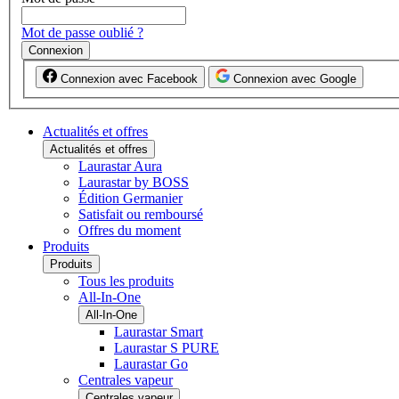
Mot de passe oublié ?
Connexion
Connexion avec Facebook
Connexion avec Google
Actualités et offres
Actualités et offres
Laurastar Aura
Laurastar by BOSS
Édition Germanier
Satisfait ou remboursé
Offres du moment
Produits
Produits
Tous les produits
All-In-One
All-In-One
Laurastar Smart
Laurastar S PURE
Laurastar Go
Centrales vapeur
Centrales vapeur