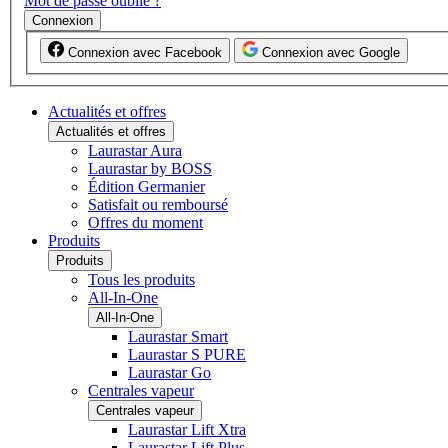
Mot de passe oublié ?
Connexion
Connexion avec Facebook
Connexion avec Google
Actualités et offres
Actualités et offres
Laurastar Aura
Laurastar by BOSS
Édition Germanier
Satisfait ou remboursé
Offres du moment
Produits
Produits
Tous les produits
All-In-One
All-In-One
Laurastar Smart
Laurastar S PURE
Laurastar Go
Centrales vapeur
Centrales vapeur
Laurastar Lift Xtra
Laurastar Lift Plus