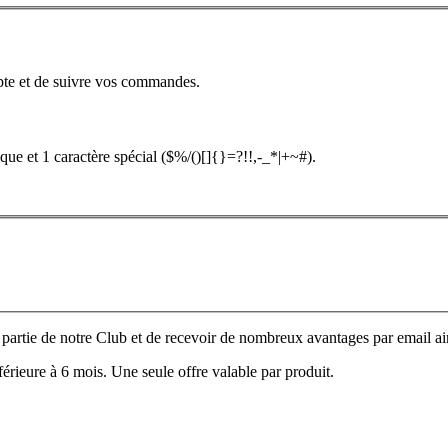
pte et de suivre vos commandes.
que et 1 caractère spécial ($%/()[]{}=?!!,-_*|+~#).
e partie de notre Club et de recevoir de nombreux avantages par email ain
nférieure à 6 mois. Une seule offre valable par produit.