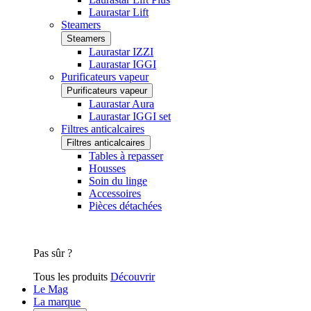
Laurastar Lift
Steamers
Steamers
Laurastar IZZI
Laurastar IGGI
Purificateurs vapeur
Purificateurs vapeur
Laurastar Aura
Laurastar IGGI set
Filtres anticalcaires
Filtres anticalcaires
Tables à repasser
Housses
Soin du linge
Accessoires
Pièces détachées
Pas sûr ?
Tous les produits
Découvrir
Le Mag
La marque