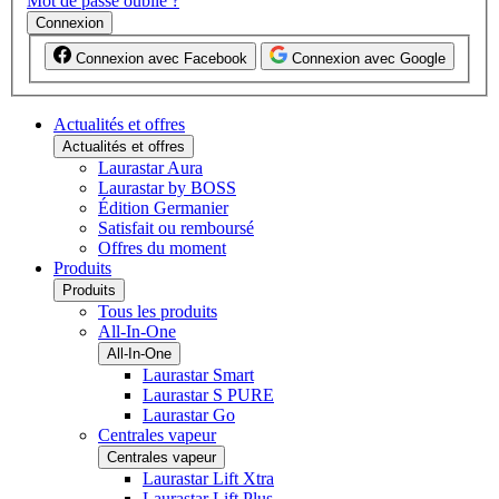
Mot de passe oublié ?
Connexion
Connexion avec Facebook
Connexion avec Google
Actualités et offres
Actualités et offres
Laurastar Aura
Laurastar by BOSS
Édition Germanier
Satisfait ou remboursé
Offres du moment
Produits
Produits
Tous les produits
All-In-One
All-In-One
Laurastar Smart
Laurastar S PURE
Laurastar Go
Centrales vapeur
Centrales vapeur
Laurastar Lift Xtra
Laurastar Lift Plus