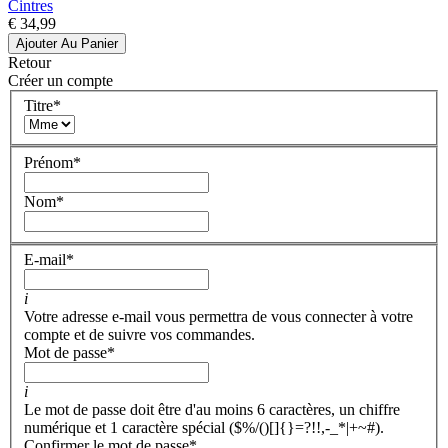
Cintres
€ 34,99
Ajouter Au Panier
Retour
Créer un compte
Titre
*
Prénom
*
Nom
*
E-mail
*
i
Votre adresse e-mail vous permettra de vous connecter à votre
compte et de suivre vos commandes.
Mot de passe
*
i
Le mot de passe doit être d'au moins 6 caractères, un chiffre
numérique et 1 caractère spécial ($%/()[]{}=?!!,-_*|+~#).
Confirmer le mot de passe
*