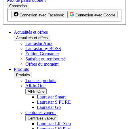
Mot de passe oublié ?
Connexion
Connexion avec Facebook
Connexion avec Google
Actualités et offres
Actualités et offres
Laurastar Aura
Laurastar by BOSS
Édition Germanier
Satisfait ou remboursé
Offres du moment
Produits
Produits
Tous les produits
All-In-One
All-In-One
Laurastar Smart
Laurastar S PURE
Laurastar Go
Centrales vapeur
Centrales vapeur
Laurastar Lift Xtra
Laurastar Lift Plus