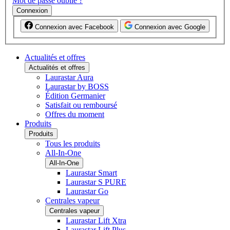
Mot de passe oublié ?
Connexion
Connexion avec Facebook
Connexion avec Google
Actualités et offres
Actualités et offres
Laurastar Aura
Laurastar by BOSS
Édition Germanier
Satisfait ou remboursé
Offres du moment
Produits
Produits
Tous les produits
All-In-One
All-In-One
Laurastar Smart
Laurastar S PURE
Laurastar Go
Centrales vapeur
Centrales vapeur
Laurastar Lift Xtra
Laurastar Lift Plus