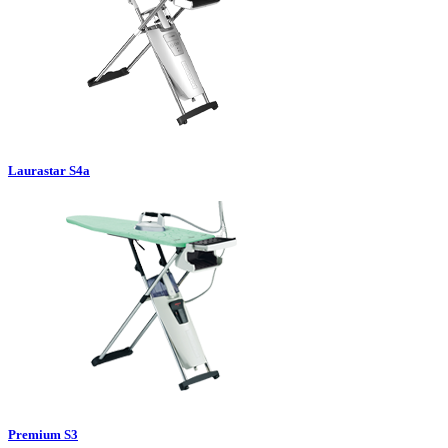
Laurastar S4a
Premium S3