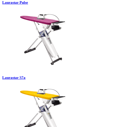
Laurastar Pulse
Laurastar S7a