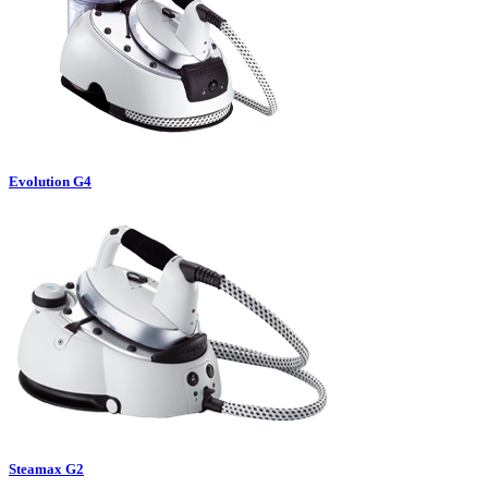
Evolution G4
Steamax G2