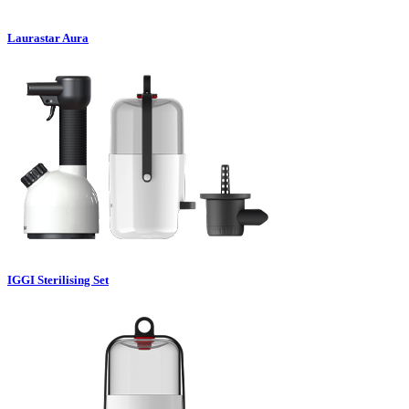
Laurastar Aura
IGGI Sterilising Set