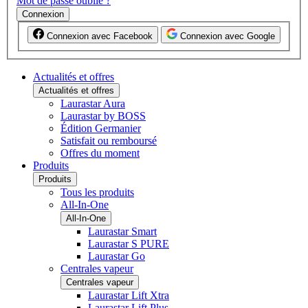
Mot de passe oublié ?
Connexion
Connexion avec Facebook
Connexion avec Google
Actualités et offres
Actualités et offres
Laurastar Aura
Laurastar by BOSS
Édition Germanier
Satisfait ou remboursé
Offres du moment
Produits
Produits
Tous les produits
All-In-One
All-In-One
Laurastar Smart
Laurastar S PURE
Laurastar Go
Centrales vapeur
Centrales vapeur
Laurastar Lift Xtra
Laurastar Lift Plus