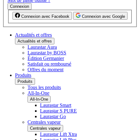
Mot de passe oublié ?
Connexion
Connexion avec Facebook
Connexion avec Google
Actualités et offres
Actualités et offres
Laurastar Aura
Laurastar by BOSS
Édition Germanier
Satisfait ou remboursé
Offres du moment
Produits
Produits
Tous les produits
All-In-One
All-In-One
Laurastar Smart
Laurastar S PURE
Laurastar Go
Centrales vapeur
Centrales vapeur
Laurastar Lift Xtra
Laurastar Lift Plus