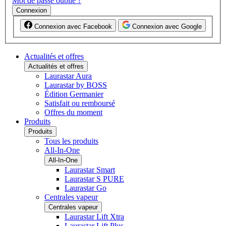
Mot de passe oublié ?
Connexion
Connexion avec Facebook
Connexion avec Google
Actualités et offres
Actualités et offres
Laurastar Aura
Laurastar by BOSS
Édition Germanier
Satisfait ou remboursé
Offres du moment
Produits
Produits
Tous les produits
All-In-One
All-In-One
Laurastar Smart
Laurastar S PURE
Laurastar Go
Centrales vapeur
Centrales vapeur
Laurastar Lift Xtra
Laurastar Lift Plus