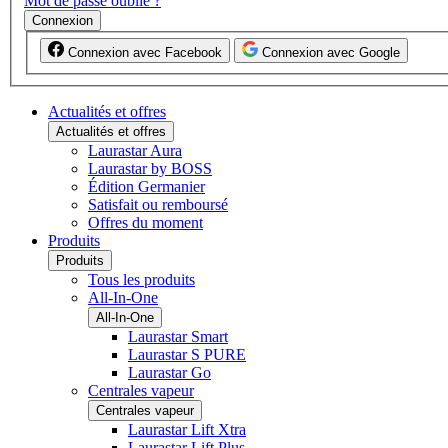
Mot de passe oublié ?
Connexion
Connexion avec Facebook
Connexion avec Google
Actualités et offres
Actualités et offres
Laurastar Aura
Laurastar by BOSS
Édition Germanier
Satisfait ou remboursé
Offres du moment
Produits
Produits
Tous les produits
All-In-One
All-In-One
Laurastar Smart
Laurastar S PURE
Laurastar Go
Centrales vapeur
Centrales vapeur
Laurastar Lift Xtra
Laurastar Lift Plus