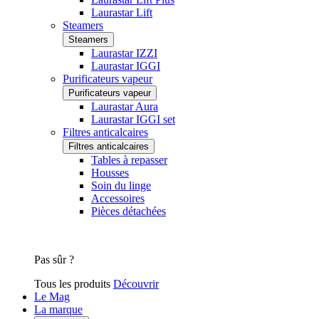
Laurastar Lift
Steamers
Steamers
Laurastar IZZI
Laurastar IGGI
Purificateurs vapeur
Purificateurs vapeur
Laurastar Aura
Laurastar IGGI set
Filtres anticalcaires
Filtres anticalcaires
Tables à repasser
Housses
Soin du linge
Accessoires
Pièces détachées
Pas sûr ?
Tous les produits
Découvrir
Le Mag
La marque