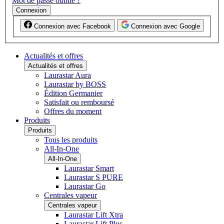
Mot de passe oublié ?
Connexion
Connexion avec Facebook
Connexion avec Google
Actualités et offres
Actualités et offres
Laurastar Aura
Laurastar by BOSS
Édition Germanier
Satisfait ou remboursé
Offres du moment
Produits
Produits
Tous les produits
All-In-One
All-In-One
Laurastar Smart
Laurastar S PURE
Laurastar Go
Centrales vapeur
Centrales vapeur
Laurastar Lift Xtra
Laurastar Lift Plus